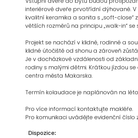
Vstupní dveře do bytů budou protipožárn
interiérové dveře prvotřídní dýhované.
kvalitní keramika a sanita s „soft-clos
větších rozměrů na principu „walk-in“ se
Projekt se nachází v klidné, rodinné a so
klidné útočiště od shonu a zároveň zůst
Je v docházkové vzdálenosti od základní š
rodiny s malými dětmi. Krátkou jízdou s
centra města Makarska.
Termín kolaudace je naplánován na léto
Pro více informací kontaktujte makléře.
Pro komunikaci uvádějte evidenční číslo
Dispozice: