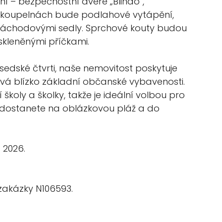
í – bezpečnostní dveře „Blindo“,
 V koupelnách bude podlahové vytápění,
e“ záchodovými sedly. Sprchové kouty budou
 skleněnými příčkami.
usedské čtvrti, naše nemovitost poskytuje
ává blízko základní občanské vybavenosti.
koly a školky, takže je ideální volbou pro
e dostanete na oblázkovou pláž a do
 2026.
 zakázky N106593.