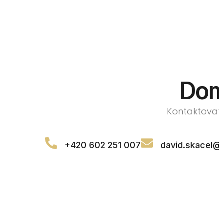
Dom
Kontaktovat
+420 602 251 007
david.skacel@