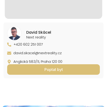
David Skácel
Next reality
+420 602 251 007
david.skacel@nextreality.cz
Anglická 583/11, Praha 120 00
Poptat byt