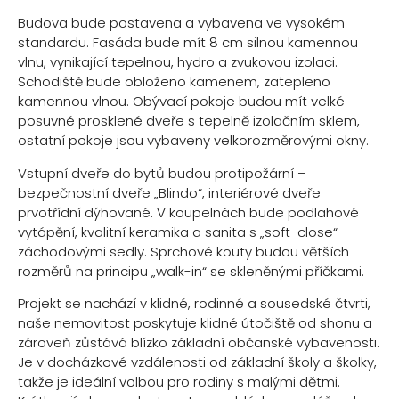
Budova bude postavena a vybavena ve vysokém
standardu. Fasáda bude mít 8 cm silnou kamennou
vlnu, vynikající tepelnou, hydro a zvukovou izolaci.
Schodiště bude obloženo kamenem, zatepleno
kamennou vlnou. Obývací pokoje budou mít velké
posuvné prosklené dveře s tepelně izolačním sklem,
ostatní pokoje jsou vybaveny velkorozměrovými okny.
Vstupní dveře do bytů budou protipožární –
bezpečnostní dveře „Blindo“, interiérové dveře
prvotřídní dýhované. V koupelnách bude podlahové
vytápění, kvalitní keramika a sanita s „soft-close“
záchodovými sedly. Sprchové kouty budou větších
rozměrů na principu „walk-in“ se skleněnými příčkami.
Projekt se nachází v klidné, rodinné a sousedské čtvrti,
naše nemovitost poskytuje klidné útočiště od shonu a
zároveň zůstává blízko základní občanské vybavenosti.
Je v docházkové vzdálenosti od základní školy a školky,
takže je ideální volbou pro rodiny s malými dětmi.