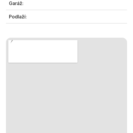
Garáž:
Podlaží: