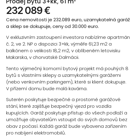
Prodej bytu 3+kk, 61 m²
232 089 €
Cena nemovitosti je 232.089 euro, uzamykatelná garáž
a sklep se dokupuje, ceny od 30.000 euro.
V exkluzivním zastoupení investora nabízíme apartmán
č. 2, ve 2. NP o dispozici 3+kk, výměře 61,23 m2 a
balkónem o velikosti 18,2 m2, v oblíbeném letovisku
Makarska, v chorvatské Dalmácii.
Tento výjimečný komorní bytový projekt má pouhých 8
bytů s vlastními sklepy a uzamykatelnými garážemi
(nebo venkovním parkingem), které si klient dokupuje.
V přízemí domu bude malá kavárna.
Suterén poskytuje bezpečné a prostorné garážové
stání, které zajišťuje bezpečný vjezd pro vozidla
kupujících. Garáž poskytuje přístup do všech podlaží a
umožňuje obyvatelům vstoupit do svých domovů bez
obav z počasí. Každá garáž bude vybavena zařízením
pro nabíjení elektromobilů.