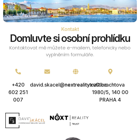
Kontakt
Domluvte si osobní prohlídku
Kontaktovat mě můžete e-mailem, telefonicky nebo
vyplněním formuláře.
+420
david.skacel@nextreality.cz
nextrealitytrust.cz
Olbrachtova
602 251
1980/5, 140 00
007
PRAHA 4