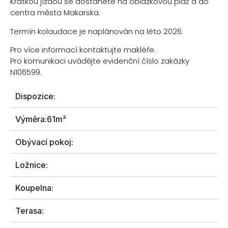
Krátkou jízdou se dostanete na oblázkovou pláž a do
centra města Makarska.
Termín kolaudace je naplánován na léto 2026.
Pro více informací kontaktujte makléře.
Pro komunikaci uvádějte evidenční číslo zakázky
N106599.
Dispozice:
Výměra:
61m²
Obývací pokoj:
Ložnice:
Koupelna:
Terasa: