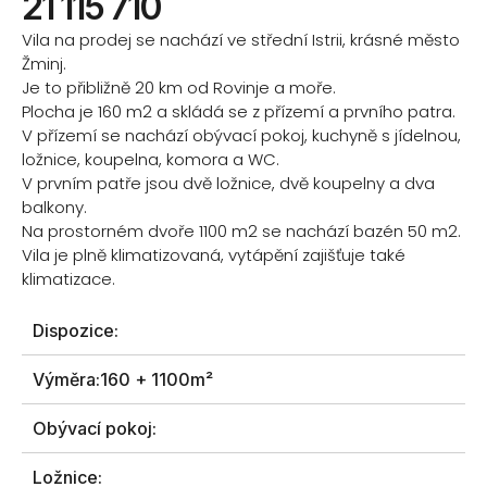
21 115 710
Vila na prodej se nachází ve střední Istrii, krásné město
Žminj.
Je to přibližně 20 km od Rovinje a moře.
Plocha je 160 m2 a skládá se z přízemí a prvního patra.
V přízemí se nachází obývací pokoj, kuchyně s jídelnou,
ložnice, koupelna, komora a WC.
V prvním patře jsou dvě ložnice, dvě koupelny a dva
balkony.
Na prostorném dvoře 1100 m2 se nachází bazén 50 m2.
Vila je plně klimatizovaná, vytápění zajišťuje také
klimatizace.
Dispozice:
Výměra:
160 + 1100m²
Obývací pokoj:
Ložnice: