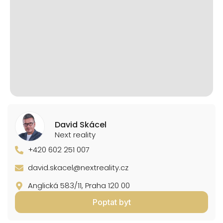
David Skácel
Next reality
+420 602 251 007
david.skacel@nextreality.cz
Anglická 583/11, Praha 120 00
Poptat byt