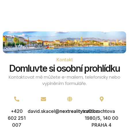
Kontakt
Domluvte si osobní prohlídku
Kontaktovat mě můžete e-mailem, telefonicky nebo
vyplněním formuláře.
+420
david.skacel@nextreality.cz
nextrealitytrust.cz
Olbrachtova
602 251
1980/5, 140 00
007
PRAHA 4