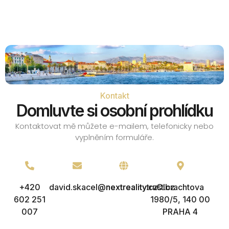
Kontakt
Domluvte si osobní prohlídku
Kontaktovat mě můžete e-mailem, telefonicky nebo
vyplněním formuláře.
+420
david.skacel@nextreality.cz
nextrealitytrust.cz
Olbrachtova
602 251
1980/5, 140 00
007
PRAHA 4