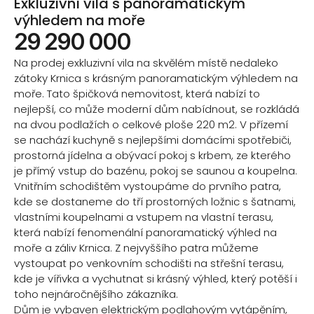
Exkluzivní vila s panoramatickým
výhledem na moře
29 290 000
Na prodej exkluzivní vila na skvělém místě nedaleko
zátoky Krnica s krásným panoramatickým výhledem na
moře. Tato špičková nemovitost, která nabízí to
nejlepší, co může moderní dům nabídnout, se rozkládá
na dvou podlažích o celkové ploše 220 m2. V přízemí
se nachází kuchyně s nejlepšími domácími spotřebiči,
prostorná jídelna a obývací pokoj s krbem, ze kterého
je přímý vstup do bazénu, pokoj se saunou a koupelna.
Vnitřním schodištěm vystoupáme do prvního patra,
kde se dostaneme do tří prostorných ložnic s šatnami,
vlastními koupelnami a vstupem na vlastní terasu,
která nabízí fenomenální panoramatický výhled na
moře a záliv Krnica. Z nejvyššího patra můžeme
vystoupat po venkovním schodišti na střešní terasu,
kde je vířivka a vychutnat si krásný výhled, který potěší i
toho nejnáročnějšího zákazníka.
Dům je vybaven elektrickým podlahovým vytápěním,