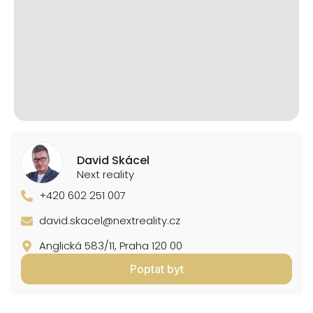
David Skácel
Next reality
+420 602 251 007
david.skacel@nextreality.cz
Anglická 583/11, Praha 120 00
Poptat byt