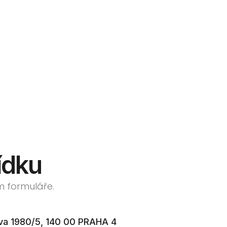
ídku
m formuláře.
va 1980/5, 140 00 PRAHA 4