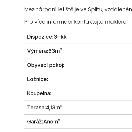
Mezinárodní letiště je ve Splitu, vzdálen
Pro více informací kontaktujte makléře.
Dispozice:
3+kk
Výměra:
63m²
Obývací pokoj:
Ložnice:
Koupelna:
Terasa:
4,13m²
Garáž:
Anom²