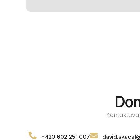
Dom
Kontaktovat
+420 602 251 007
david.skacel@