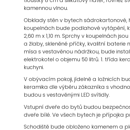
tloušťky 8 cm a silikátový nátěr, rovněž 
kamennou vlnou.
Obklady stěn v bytech sádrokartonové, 
koupelnách bude podlahové vytápění, kva
2,60 m x 1,10 m. Sprchy v koupelnách jsou
a žlaby, skleněné příčky, kvalitní bater
mísa s vestavěnou nádržkou, bude inst
elektrokotel o objemu 50 litrů. 1. třída 
kuchyni.
V obývacím pokoji, jídelně a ložnicích bu
keramika dle výběru zákazníka s vhodnou
budou s vestavěnými LED svítidly.
Vstupní dveře do bytů budou bezpečnost
dveře bílé. Ve všech bytech je přípojka 
Schodiště bude obloženo kamenem a plo