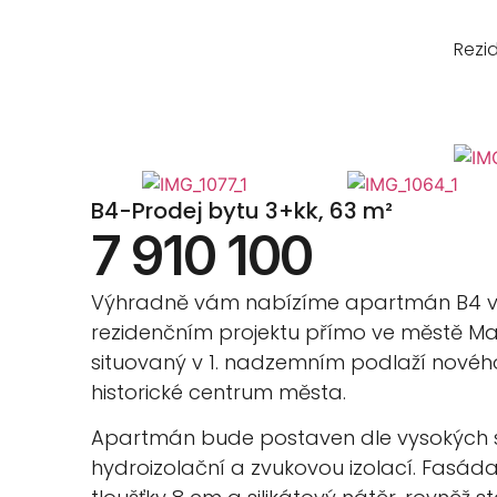
Rezi
B4-Prodej bytu 3+kk, 63 m²
7 910 100
Výhradně vám nabízíme apartmán B4 v C
rezidenčním projektu přímo ve městě Ma
situovaný v 1. nadzemním podlaží nové
historické centrum města.
Apartmán bude postaven dle vysokých st
hydroizolační a zvukovou izolací. Fasáda