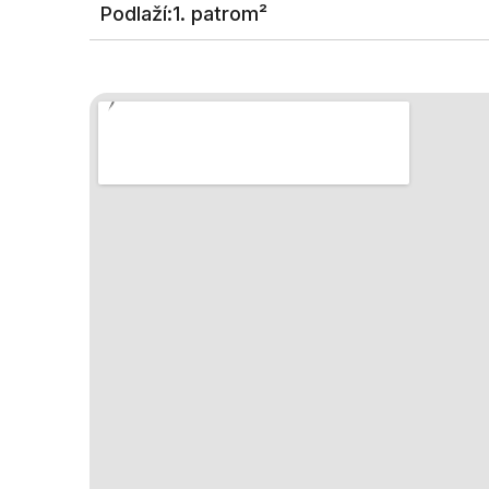
Podlaží:
1. patrom²