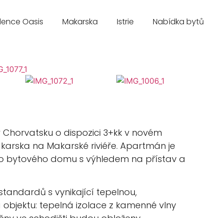
dence Oasis
Makarska
Istrie
Nabídka bytů
horvatsku o dispozici 3+kk v novém
karska na Makarské riviéře. Apartmán je
ho bytového domu s výhledem na přístav a
andardů s vynikající tepelnou,
 objektu: tepelná izolace z kamenné vlny