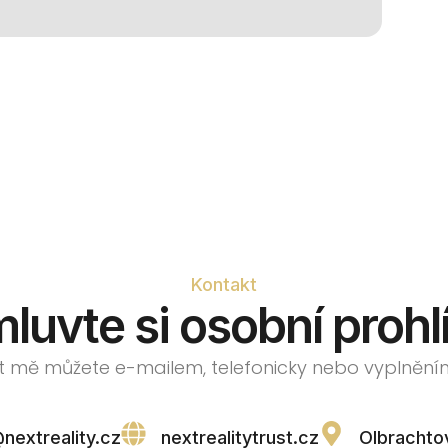
Kontakt
luvte si osobní prohl
 mě můžete e-mailem, telefonicky nebo vyplnění
nextreality.cz
nextrealitytrust.cz
Olbrachto