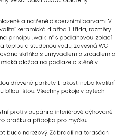
stěny ve schodišti budou obloženy
hlazené a natřené disperzními barvami. V
litní keramická dlažba 1. třída, rozměry
 na principu „walk in“ s podlahovou izolací
ie na teplou a studenou vodu, závěsná WC
alována skříňka s umyvadlem a zrcadlem a
keramická dlažba na podlaze a stěně v
dou dřevěné parkety 1. jakosti nebo kvalitní
 bílou lištou. Všechny pokoje v bytech
ní proti vloupání a interiérové dýhované
pro pračku a přípojka pro myčku.
t bude nerezový. Zábradlí na terasách