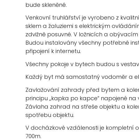
bude skleněné.
Venkovní truhlářství je vyrobeno z kvalitn
sklem a žaluziemi s elektrickým ovládán
zdvižně posuvné. V ložnicích a obývacím p
Budou instalovány všechny potřebné insta
připojení k internetu.
Všechny pokoje v bytech budou s vestavě
Každý byt má samostatný vodoměr a el
Zavlažování zahrady před bytem a ko
principu „kapka po kapce“ napojené na 
Závlaha zahrad na střeše objektu a ko
spotřebu objektu.
V docházkové vzdálenosti je kompletní 
700m.