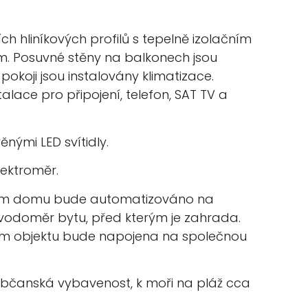
ích hliníkových profilů s tepelně izolačním
ím. Posuvné stěny na balkonech jsou
okoji jsou instalovány klimatizace.
lace pro připojení, telefon, SAT TV a
nými LED svítidly.
ektroměr.
lem domu bude automatizováno na
vodoměr bytu, před kterým je zahrada.
lem objektu bude napojena na společnou
občanská vybavenost, k moři na pláž cca