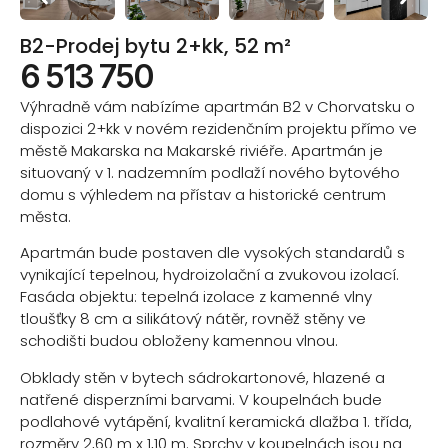
B2-Prodej bytu 2+kk, 52 m²
6 513 750
Výhradně vám nabízíme apartmán B2 v Chorvatsku o
dispozici 2+kk v novém rezidenčním projektu přímo ve
městě Makarska na Makarské riviéře. Apartmán je
situovaný v 1. nadzemním podlaží nového bytového
domu s výhledem na přístav a historické centrum
města.
Apartmán bude postaven dle vysokých standardů s
vynikající tepelnou, hydroizolační a zvukovou izolací.
Fasáda objektu: tepelná izolace z kamenné vlny
tloušťky 8 cm a silikátový nátěr, rovněž stěny ve
schodišti budou obloženy kamennou vlnou.
Obklady stěn v bytech sádrokartonové, hlazené a
natřené disperzními barvami. V koupelnách bude
podlahové vytápění, kvalitní keramická dlažba 1. třída,
rozměry 2,60 m x 1,10 m. Sprchy v koupelnách jsou na