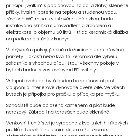
principu „walk in“ s podlahovou izolací a žlaby, skleněné
příčky, kvalitní baterie na teplou a studenou vodu,
závěsná WC mísa s vestavěnou nádržkou, bude
instalována skříňka s umyvadlem a zrcadlem a
elektrokotel o objemu 50 litrů. 1. třída keramická dlažba
na podlaze a stěně v kuchyni.
V obývacím pokoji, jídelně a ložnicích budou dřevěné
parkety 1. jakosti nebo kvalitní keramika dle výběru
zákazníka s vhodnou bílou lištou. Všechny pokoje v
bytech budou s vestavěnými LED svítidly.
Vstupní dveře do bytů budou bezpečnostní proti
vloupání a interiérové dýhované dveře bílé. Ve všech
bytech je přípojka pro pračku a přípojka pro myčku.
Schodiště bude obloženo kamenem a plot bude
nerezový. Zábradlí na terasách bude skleněné.
Venkovní truhlářství je vyrobeno z kvalitních hliníkových
profilů s tepelně izolačním sklem a žaluziemi s