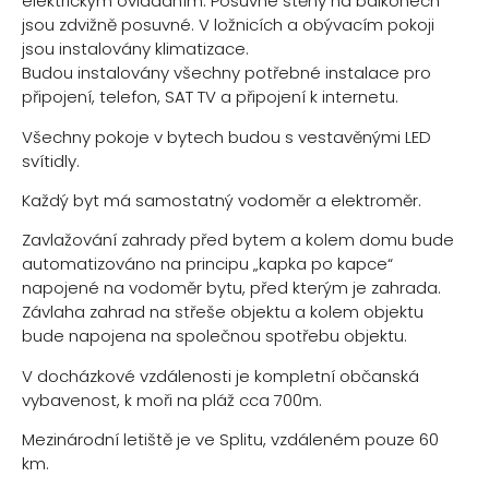
elektrickým ovládáním. Posuvné stěny na balkonech
jsou zdvižně posuvné. V ložnicích a obývacím pokoji
jsou instalovány klimatizace.
Budou instalovány všechny potřebné instalace pro
připojení, telefon, SAT TV a připojení k internetu.
Všechny pokoje v bytech budou s vestavěnými LED
svítidly.
Každý byt má samostatný vodoměr a elektroměr.
Zavlažování zahrady před bytem a kolem domu bude
automatizováno na principu „kapka po kapce“
napojené na vodoměr bytu, před kterým je zahrada.
Závlaha zahrad na střeše objektu a kolem objektu
bude napojena na společnou spotřebu objektu.
V docházkové vzdálenosti je kompletní občanská
vybavenost, k moři na pláž cca 700m.
Mezinárodní letiště je ve Splitu, vzdáleném pouze 60
km.