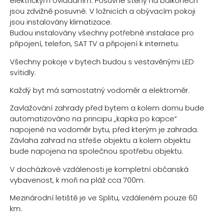
elektrickým ovládáním. Posuvné stěny na balkonech
jsou zdvižně posuvné. V ložnicích a obývacím pokoji
jsou instalovány klimatizace.
Budou instalovány všechny potřebné instalace pro
připojení, telefon, SAT TV a připojení k internetu.
Všechny pokoje v bytech budou s vestavěnými LED
svítidly.
Každý byt má samostatný vodoměr a elektroměr.
Zavlažování zahrady před bytem a kolem domu bude
automatizováno na principu „kapka po kapce“
napojené na vodoměr bytu, před kterým je zahrada.
Závlaha zahrad na střeše objektu a kolem objektu
bude napojena na společnou spotřebu objektu.
V docházkové vzdálenosti je kompletní občanská
vybavenost, k moři na pláž cca 700m.
Mezinárodní letiště je ve Splitu, vzdáleném pouze 60
km.