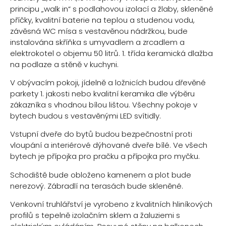
principu „walk in“ s podlahovou izolací a žlaby, skleněné
příčky, kvalitní baterie na teplou a studenou vodu,
závěsná WC mísa s vestavěnou nádržkou, bude
instalována skříňka s umyvadlem a zrcadlem a
elektrokotel o objemu 50 litrů. 1. třída keramická dlažba
na podlaze a stěně v kuchyni.
V obývacím pokoji, jídelně a ložnicích budou dřevěné
parkety 1. jakosti nebo kvalitní keramika dle výběru
zákazníka s vhodnou bílou lištou. Všechny pokoje v
bytech budou s vestavěnými LED svítidly.
Vstupní dveře do bytů budou bezpečnostní proti
vloupání a interiérové dýhované dveře bílé. Ve všech
bytech je přípojka pro pračku a přípojka pro myčku.
Schodiště bude obloženo kamenem a plot bude
nerezový. Zábradlí na terasách bude skleněné.
Venkovní truhlářství je vyrobeno z kvalitních hliníkových
profilů s tepelně izolačním sklem a žaluziemi s