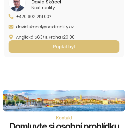
David Skácel
Next reality
+420 602 251 007
david.skacel@nextreality.cz
Anglická 583/11, Praha 120 00
Poptat byt
Kontakt
Domluvte si osobní prohlídku