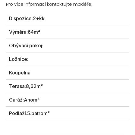
Pro více informací kontaktujte makléře.
Dispozice:
2+kk
Výměra:
64m²
Obývací pokoj:
Ložnice:
Koupelna:
Terasa:
8,62m²
Garáž:
Anom²
Podlaží:
5.patrom²