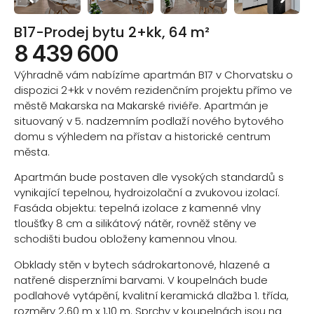
B17-Prodej bytu 2+kk, 64 m²
8 439 600
Výhradně vám nabízíme apartmán B17 v Chorvatsku o
dispozici 2+kk v novém rezidenčním projektu přímo ve
městě Makarska na Makarské riviéře. Apartmán je
situovaný v 5. nadzemním podlaží nového bytového
domu s výhledem na přístav a historické centrum
města.
Apartmán bude postaven dle vysokých standardů s
vynikající tepelnou, hydroizolační a zvukovou izolací.
Fasáda objektu: tepelná izolace z kamenné vlny
tloušťky 8 cm a silikátový nátěr, rovněž stěny ve
schodišti budou obloženy kamennou vlnou.
Obklady stěn v bytech sádrokartonové, hlazené a
natřené disperzními barvami. V koupelnách bude
podlahové vytápění, kvalitní keramická dlažba 1. třída,
rozměry 2,60 m x 1,10 m. Sprchy v koupelnách jsou na