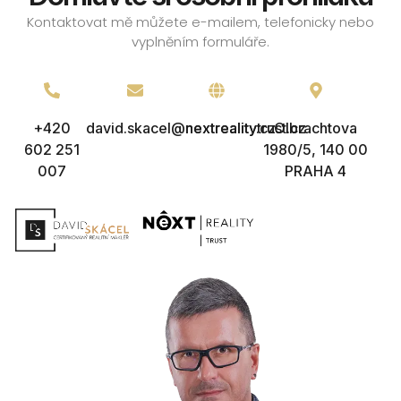
Kontaktovat mě můžete e-mailem, telefonicky nebo
vyplněním formuláře.
+420
david.skacel@nextreality.cz
nextrealitytrust.cz
Olbrachtova
602 251
1980/5, 140 00
007
PRAHA 4