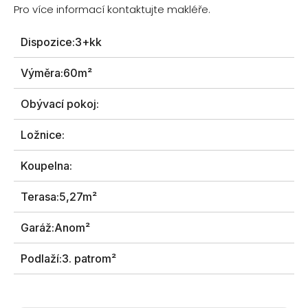
Pro více informací kontaktujte makléře.
Dispozice:
3+kk
Výměra:
60m²
Obývací pokoj:
Ložnice:
Koupelna:
Terasa:
5,27m²
Garáž:
Anom²
Podlaží:
3. patrom²