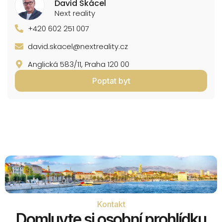
David Skácel
Next reality
+420 602 251 007
david.skacel@nextreality.cz
Anglická 583/11, Praha 120 00
Poptat byt
Kontakt
Domluvte si osobní prohlídku