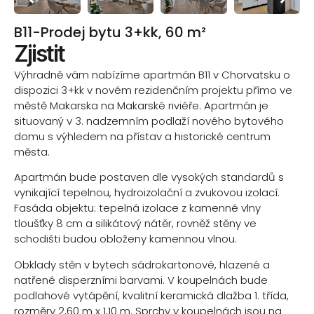
B11-Prodej bytu 3+kk, 60 m²
Zjistit
Výhradně vám nabízíme apartmán B11 v Chorvatsku o
dispozici 3+kk v novém rezidenčním projektu přímo ve
městě Makarska na Makarské riviéře. Apartmán je
situovaný v 3. nadzemním podlaží nového bytového
domu s výhledem na přístav a historické centrum
města.
Apartmán bude postaven dle vysokých standardů s
vynikající tepelnou, hydroizolační a zvukovou izolací.
Fasáda objektu: tepelná izolace z kamenné vlny
tloušťky 8 cm a silikátový nátěr, rovněž stěny ve
schodišti budou obloženy kamennou vlnou.
Obklady stěn v bytech sádrokartonové, hlazené a
natřené disperzními barvami. V koupelnách bude
podlahové vytápění, kvalitní keramická dlažba 1. třída,
rozměry 2,60 m x 1,10 m. Sprchy v koupelnách jsou na