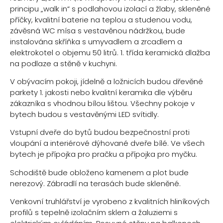
principu „walk in“ s podlahovou izolací a žlaby, skleněné
příčky, kvalitní baterie na teplou a studenou vodu,
závěsná WC mísa s vestavěnou nádržkou, bude
instalována skříňka s umyvadlem a zrcadlem a
elektrokotel o objemu 50 litrů. 1. třída keramická dlažba
na podlaze a stěně v kuchyni.
V obývacím pokoji, jídelně a ložnicích budou dřevěné
parkety 1. jakosti nebo kvalitní keramika dle výběru
zákazníka s vhodnou bílou lištou. Všechny pokoje v
bytech budou s vestavěnými LED svítidly.
Vstupní dveře do bytů budou bezpečnostní proti
vloupání a interiérové dýhované dveře bílé. Ve všech
bytech je přípojka pro pračku a přípojka pro myčku.
Schodiště bude obloženo kamenem a plot bude
nerezový. Zábradlí na terasách bude skleněné.
Venkovní truhlářství je vyrobeno z kvalitních hliníkových
profilů s tepelně izolačním sklem a žaluziemi s