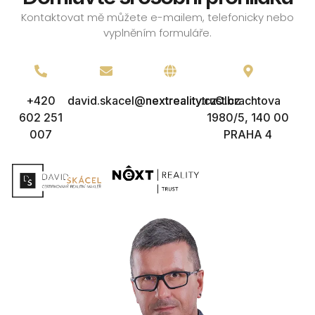
Kontaktovat mě můžete e-mailem, telefonicky nebo
vyplněním formuláře.
+420
david.skacel@nextreality.cz
nextrealitytrust.cz
Olbrachtova
602 251
1980/5, 140 00
007
PRAHA 4