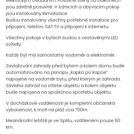
elektrickým ovládáním. Posuvné stěny na balkonech
jsou zdvižně posuvné. V ložnicích a obývacím pokoji
jsou instalovány klimatizace.
Budou instalovány všechny potřebné instalace pro
připojení, telefon, SAT TV a připojení k internetu.
Všechny pokoje v bytech budou s vestavěnými LED
svítidly.
Každý byt má samostatný vodoměr a elektroměr.
Zavlažování zahrady před bytem a kolem domu bude
automatizováno na principu „kapka po kapce“
napojené na vodoměr bytu, před kterým je zahrada.
Závlaha zahrad na střeše objektu a kolem objektu
bude napojena na společnou spotřebu objektu.
V docházkové vzdálenosti je kompletní občanská
vybavenost, k moři na pláž cca 700m.
Mezinárodní letiště je ve Splitu, vzdáleném pouze 60
km.