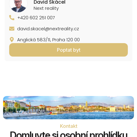
David Skácel
Next reality
+420 602 251 007
david.skacel@nextreality.cz
Anglická 583/11, Praha 120 00
Poptat byt
Kontakt
Domluvte si osobní prohlídku