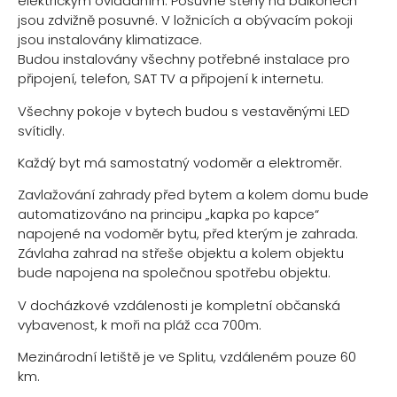
elektrickým ovládáním. Posuvné stěny na balkonech
jsou zdvižně posuvné. V ložnicích a obývacím pokoji
jsou instalovány klimatizace.
Budou instalovány všechny potřebné instalace pro
připojení, telefon, SAT TV a připojení k internetu.
Všechny pokoje v bytech budou s vestavěnými LED
svítidly.
Každý byt má samostatný vodoměr a elektroměr.
Zavlažování zahrady před bytem a kolem domu bude
automatizováno na principu „kapka po kapce“
napojené na vodoměr bytu, před kterým je zahrada.
Závlaha zahrad na střeše objektu a kolem objektu
bude napojena na společnou spotřebu objektu.
V docházkové vzdálenosti je kompletní občanská
vybavenost, k moři na pláž cca 700m.
Mezinárodní letiště je ve Splitu, vzdáleném pouze 60
km.