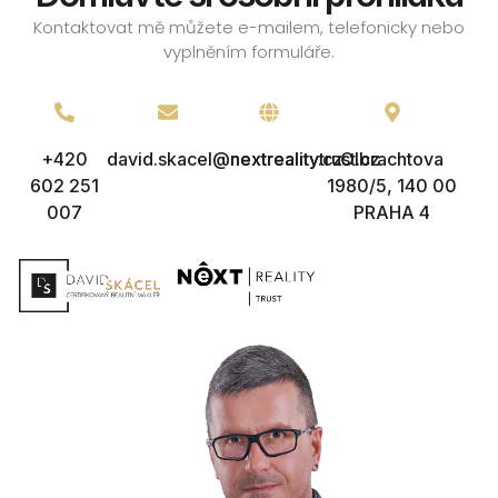
Kontaktovat mě můžete e-mailem, telefonicky nebo
vyplněním formuláře.
+420
david.skacel@nextreality.cz
nextrealitytrust.cz
Olbrachtova
602 251
1980/5, 140 00
007
PRAHA 4