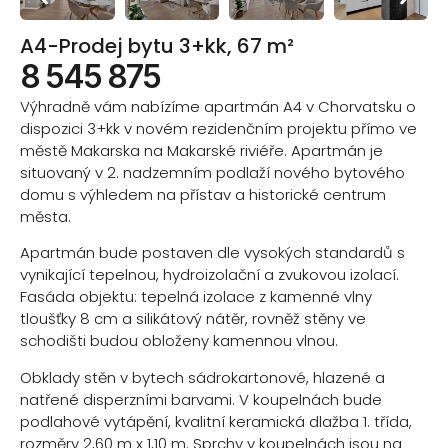
A4-Prodej bytu 3+kk, 67 m²
8 545 875
Výhradně vám nabízíme apartmán A4 v Chorvatsku o
dispozici 3+kk v novém rezidenčním projektu přímo ve
městě Makarska na Makarské riviéře. Apartmán je
situovaný v 2. nadzemním podlaží nového bytového
domu s výhledem na přístav a historické centrum
města.
Apartmán bude postaven dle vysokých standardů s
vynikající tepelnou, hydroizolační a zvukovou izolací.
Fasáda objektu: tepelná izolace z kamenné vlny
tloušťky 8 cm a silikátový nátěr, rovněž stěny ve
schodišti budou obloženy kamennou vlnou.
Obklady stěn v bytech sádrokartonové, hlazené a
natřené disperzními barvami. V koupelnách bude
podlahové vytápění, kvalitní keramická dlažba 1. třída,
rozměry 2,60 m x 1,10 m. Sprchy v koupelnách jsou na