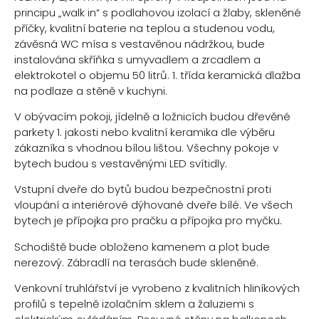
principu „walk in“ s podlahovou izolací a žlaby, skleněné
příčky, kvalitní baterie na teplou a studenou vodu,
závěsná WC mísa s vestavěnou nádržkou, bude
instalována skříňka s umyvadlem a zrcadlem a
elektrokotel o objemu 50 litrů. 1. třída keramická dlažba
na podlaze a stěně v kuchyni.
V obývacím pokoji, jídelně a ložnicích budou dřevěné
parkety 1. jakosti nebo kvalitní keramika dle výběru
zákazníka s vhodnou bílou lištou. Všechny pokoje v
bytech budou s vestavěnými LED svítidly.
Vstupní dveře do bytů budou bezpečnostní proti
vloupání a interiérové dýhované dveře bílé. Ve všech
bytech je přípojka pro pračku a přípojka pro myčku.
Schodiště bude obloženo kamenem a plot bude
nerezový. Zábradlí na terasách bude skleněné.
Venkovní truhlářství je vyrobeno z kvalitních hliníkových
profilů s tepelně izolačním sklem a žaluziemi s