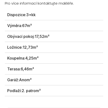
Pro více informací kontaktujte makléře.
Dispozice:
3+kk
Výměra:
67m²
Obývací pokoj:
17,52m²
Ložnice:
12,73m²
Koupelna:
4,25m²
Terasa:
6,46m²
Garáž:
Anom²
Podlaží:
2. patrom²